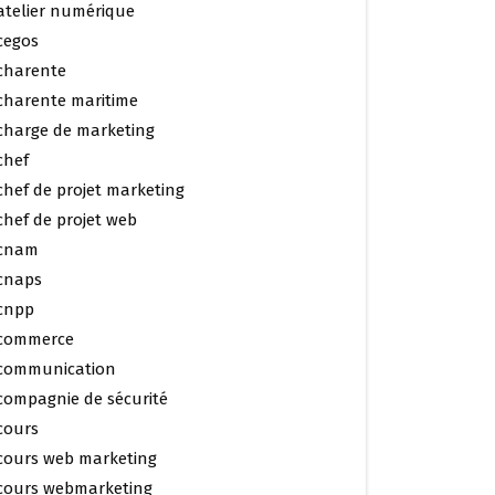
atelier numérique
cegos
charente
charente maritime
charge de marketing
chef
chef de projet marketing
chef de projet web
cnam
cnaps
cnpp
commerce
communication
compagnie de sécurité
cours
cours web marketing
cours webmarketing