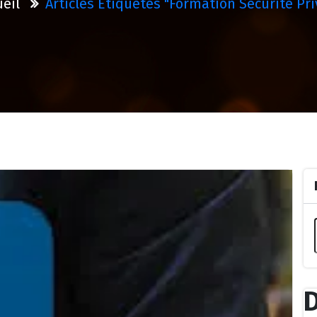
ueil
Articles Étiquetés "formation Securite Pri
D