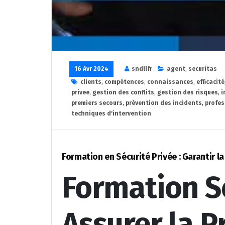
16 Avr 2024
sndllfr
agent
,
securitas
clients
,
compétences
,
connaissances
,
efficacité
privee
,
gestion des conflits
,
gestion des risques
,
i
premiers secours
,
prévention des incidents
,
profe
techniques d'intervention
Formation en Sécurité Privée : Garantir la
Formation Sé
Assurer la P