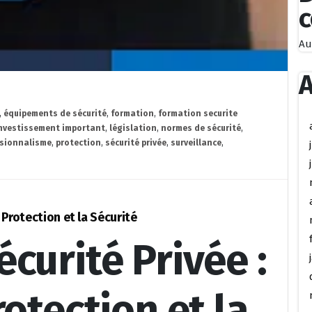
Au
A
,
équipements de sécurité
,
formation
,
formation securite
nvestissement important
,
législation
,
normes de sécurité
,
ssionnalisme
,
protection
,
sécurité privée
,
surveillance
,
 Protection et la Sécurité
curité Privée :
rotection et la