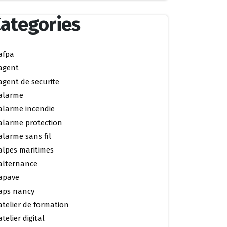
ategories
afpa
agent
agent de securite
alarme
alarme incendie
alarme protection
alarme sans fil
alpes maritimes
alternance
apave
aps nancy
atelier de formation
atelier digital