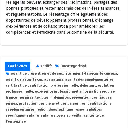
les agents peuvent échanger des informations, partager des
bonnes pratiques et rester informés des dernières tendances
et réglementations. Le réseautage offre également des
opportunités de développement professionnel, d’échange
d’expériences et de collaboration pour améliorer les
compétences et l’efficacité dans le domaine de la sécurité.
1 Août 2025
sndllfr
Uncategorized
agent de prévention et de sécurité
,
agent de sécurité cqp aps
,
agent de sécurité cqp aps salaire
,
avantages supplémentaires
,
certificat de qualification professionnelle
,
débutant
,
évolution
professionnelle
,
expérience professionnelle
,
formation requise
,
france
,
horaires flexibles
,
indemnités
,
prévention des risques
,
primes
,
protection des biens et des personnes
,
qualifications
supplémentaires
,
région géographique
,
responsabilités
spécifiques
,
salaire
,
salaire moyen
,
surveillance
,
taille de
l'entreprise