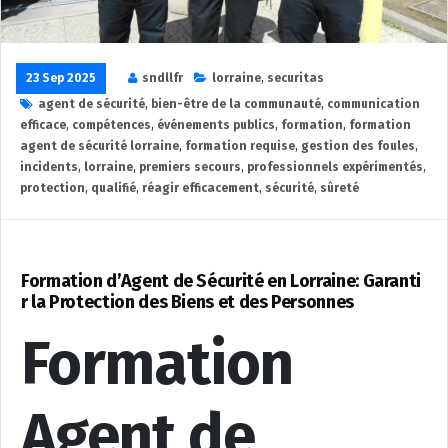
23 Sep 2025
sndllfr
lorraine
,
securitas
agent de sécurité
,
bien-être de la communauté
,
communication
efficace
,
compétences
,
événements publics
,
formation
,
formation
agent de sécurité lorraine
,
formation requise
,
gestion des foules
,
incidents
,
lorraine
,
premiers secours
,
professionnels expérimentés
,
protection
,
qualifié
,
réagir efficacement
,
sécurité
,
sûreté
Formation d’Agent de Sécurité en Lorraine: Garanti
r la Protection des Biens et des Personnes
Formation
Agent de