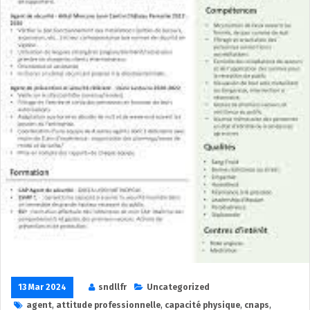
13 Mar 2024
sndllfr
Uncategorized
agent
,
attitude professionnelle
,
capacité physique
,
cnaps
,