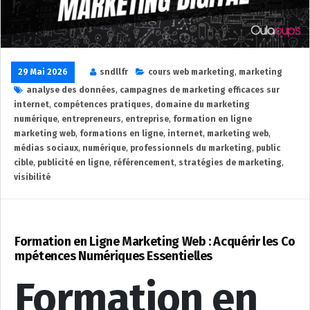
29 Mai 2026
sndllfr
cours web marketing
,
marketing
analyse des données
,
campagnes de marketing efficaces sur
internet
,
compétences pratiques
,
domaine du marketing
numérique
,
entrepreneurs
,
entreprise
,
formation en ligne
marketing web
,
formations en ligne
,
internet
,
marketing web
,
médias sociaux
,
numérique
,
professionnels du marketing
,
public
cible
,
publicité en ligne
,
référencement
,
stratégies de marketing
,
visibilité
Formation en Ligne Marketing Web : Acquérir les Co
mpétences Numériques Essentielles
Formation en