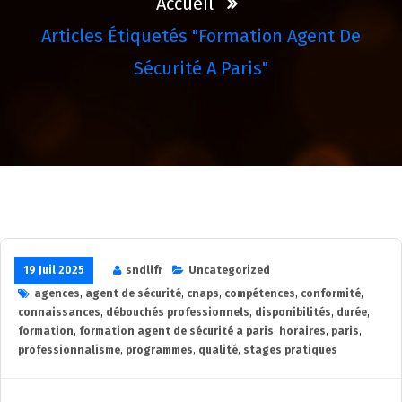
Accueil
Articles Étiquetés "formation Agent De
Sécurité A Paris"
19 Juil 2025
sndllfr
Uncategorized
agences
,
agent de sécurité
,
cnaps
,
compétences
,
conformité
,
connaissances
,
débouchés professionnels
,
disponibilités
,
durée
,
formation
,
formation agent de sécurité a paris
,
horaires
,
paris
,
professionnalisme
,
programmes
,
qualité
,
stages pratiques