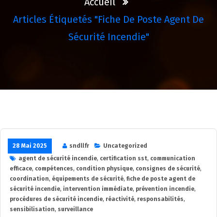
Accueil
Articles Étiquetés "fiche De Poste Agent De
Sécurité Incendie"
28 Mai 2025
sndllfr
Uncategorized
agent de sécurité incendie
,
certification sst
,
communication
efficace
,
compétences
,
condition physique
,
consignes de sécurité
,
coordination
,
équipements de sécurité
,
fiche de poste agent de
sécurité incendie
,
intervention immédiate
,
prévention incendie
,
procédures de sécurité incendie
,
réactivité
,
responsabilités
,
sensibilisation
,
surveillance