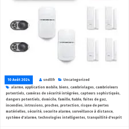
10 Août 2024
sndllfr
Uncategorized
alarme
,
application mobile
,
biens
,
cambriolages
,
cambrioleurs
potentiels
,
caméras de sécurité intégrées
,
capteurs sophistiqués
,
dangers potentiels
,
domicile
,
famille
,
fiable
,
fuites de gaz
,
incendies
,
intrusions
,
proches
,
protection
,
risque de pertes
matérielles
,
sécurité
,
securite alarme
,
surveillance à distance
,
système d'alarme
,
technologies intelligentes
,
tranquillité d'esprit