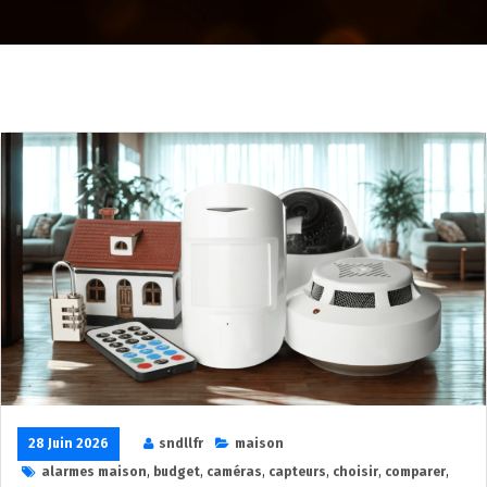
28 Juin 2026
sndllfr
maison
alarmes maison
,
budget
,
caméras
,
capteurs
,
choisir
,
comparer
,