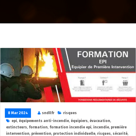
8 Mar 2024
sndllfr
risques
epi
,
équipements anti-incendie
,
équipiers
,
évacuation
,
extincteurs
,
formation
,
formation incendie epi
,
incendie
,
première
intervention
,
prévention
,
protection individuelle
,
risques
,
sécurité
,