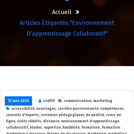
Accueil
Articles Étiquetés "environnement
D’apprentissage Collaboratif"
12 Juin 2025
sndllfr
communication
,
marketing
accessibilité
,
avantages
,
carrière passionnante
,
compétences
,
conseils d'experts
,
contenus pédagogiques de qualité
,
cours en
ligne
,
coûts réduits
,
distance
,
environnement d'apprentissage
collaboratif
,
études
,
expertise
,
flexibilité
,
formation
,
formation
marketing à distance
,
forums de discussion
,
marketing
,
marketing