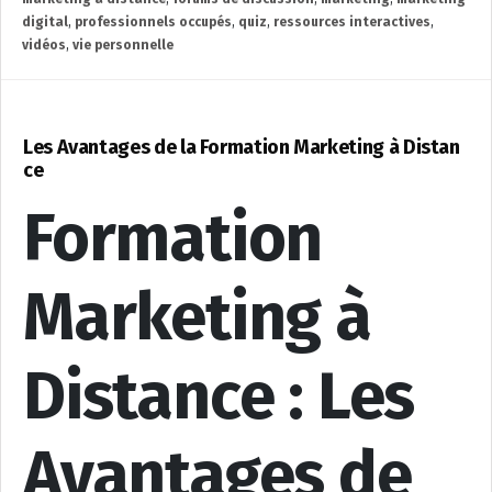
digital
,
professionnels occupés
,
quiz
,
ressources interactives
,
vidéos
,
vie personnelle
Les Avantages de la Formation Marketing à Distan
ce
Formation
Marketing à
Distance : Les
Avantages de