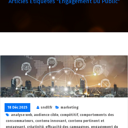
Articles Étiquetés "engagement Du Public"
18 Déc 2025
sndllfr
marketing
analyse web
,
audience cible
,
compétitif
,
comportements des
consommateurs
,
contenu innovant
,
contenu pertinent et
engageant
,
créativité
,
efficacité des campagnes
,
engagement du