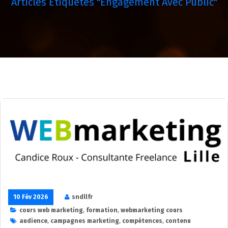
Articles Étiquetés "engagement Avec Public"
10 Fév 2026
sndllfr
cours web marketing
,
formation
,
webmarketing cours
audience
,
campagnes marketing
,
compétences
,
contenu