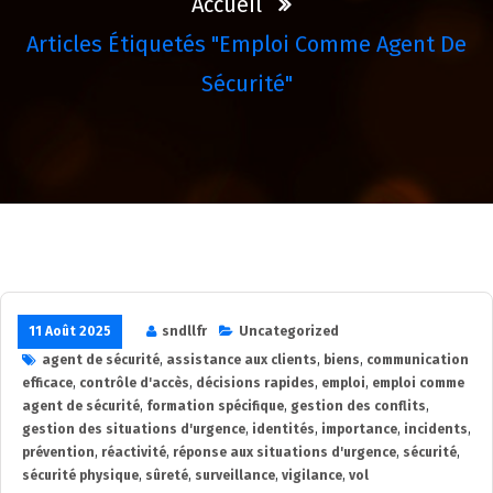
Accueil
Articles Étiquetés "emploi Comme Agent De
Sécurité"
11 Août 2025
sndllfr
Uncategorized
agent de sécurité
,
assistance aux clients
,
biens
,
communication
efficace
,
contrôle d'accès
,
décisions rapides
,
emploi
,
emploi comme
agent de sécurité
,
formation spécifique
,
gestion des conflits
,
gestion des situations d'urgence
,
identités
,
importance
,
incidents
,
prévention
,
réactivité
,
réponse aux situations d'urgence
,
sécurité
,
sécurité physique
,
sûreté
,
surveillance
,
vigilance
,
vol