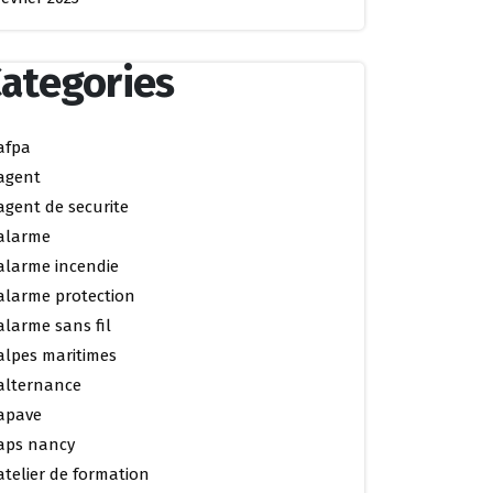
ategories
afpa
agent
agent de securite
alarme
alarme incendie
alarme protection
alarme sans fil
alpes maritimes
alternance
apave
aps nancy
atelier de formation