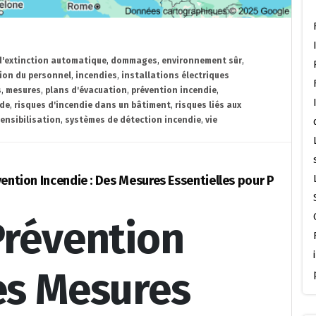
 d'extinction automatique
,
dommages
,
environnement sûr
,
ion du personnel
,
incendies
,
installations électriques
s
,
mesures
,
plans d'évacuation
,
prévention incendie
,
ide
,
risques d'incendie dans un bâtiment
,
risques liés aux
ensibilisation
,
systèmes de détection incendie
,
vie
vention Incendie : Des Mesures Essentielles pour P
Prévention
es Mesures