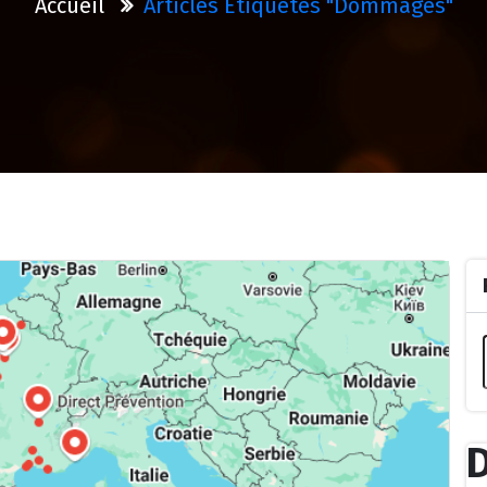
Accueil
Articles Étiquetés "dommages"
D