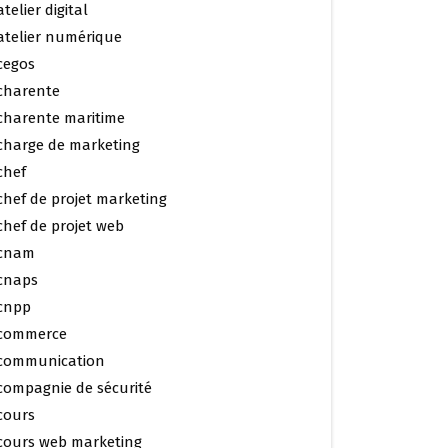
atelier digital
atelier numérique
cegos
charente
charente maritime
charge de marketing
chef
chef de projet marketing
chef de projet web
cnam
cnaps
cnpp
commerce
communication
compagnie de sécurité
cours
cours web marketing