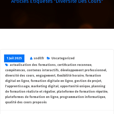
Articles Étiquetés "diversité Des Cours"
1 Juil 2025
sndllfr
Uncategorized
actualisation des formations
,
certification reconnue
,
compétences
,
contenus interactifs
,
développement professionnel
,
diversité des cours
,
engagement
,
flexibilité horaire
,
formation
digital en ligne
,
formation digitale en ligne
,
gestion de projet
,
l'apprentissage
,
marketing digital
,
opportunité unique
,
planning
de formation réaliste et régulier
,
plateforme de formation réputée
,
plateformes de formation en ligne
,
programmation informatique
,
qualité des cours proposés