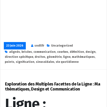
23 Juin 2026
sndllfr
Uncategorized
alignés
,
brisées
,
communication
,
courbes
,
définition
,
design
,
direction spécifique
,
droites
,
géométrie
,
ligne
,
mathématiques
,
points
,
signification
,
sinusoïdales
,
vie quotidienne
Exploration des Multiples Facettes de la Ligne : Ma
thématiques, Design et Communication
Ligne :