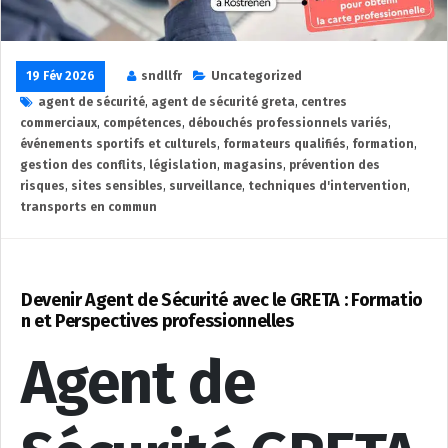
19 Fév 2026
sndllfr
Uncategorized
agent de sécurité
,
agent de sécurité greta
,
centres
commerciaux
,
compétences
,
débouchés professionnels variés
,
événements sportifs et culturels
,
formateurs qualifiés
,
formation
,
gestion des conflits
,
législation
,
magasins
,
prévention des
risques
,
sites sensibles
,
surveillance
,
techniques d'intervention
,
transports en commun
Devenir Agent de Sécurité avec le GRETA : Formatio
n et Perspectives professionnelles
Agent de