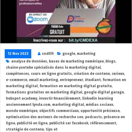
12 Nov 2023
sndllfr
google
,
marketing
analyse de données
,
bases du marketing numérique
,
blogs
,
chaine youtube spécialisés dans le marketing digital
,
compétences
,
cours en ligne gratuits
,
création de contenu
,
curieux
,
e-commerce
,
email marketing
,
entrepreneur
,
étudiant
,
formation en
marketing digital
,
formation en marketing digital gratuite
,
formations gratuites en marketing digital
,
google digital garage
,
hubspot academy
,
investir financièrement
,
linkedin learning
anciennement lynda.com
,
marketing digital
,
médias sociaux
,
monde numérique
,
objectifs commerciaux
,
opportunité précieuse
,
optimisation des moteurs de recherche seo
,
podcasts
,
présence en
ligne
,
publicité en ligne
,
publicité sur facebook
,
référencement
,
stratégie de contenu
,
tips et