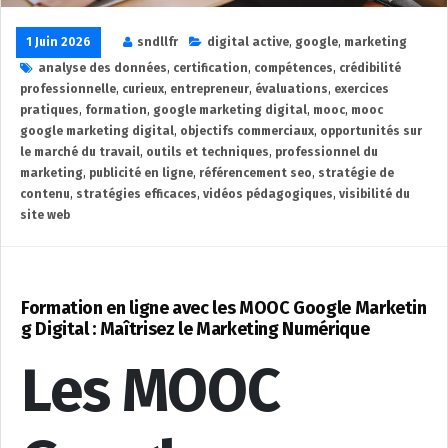
1 Juin 2026
sndllfr
digital active
,
google
,
marketing
analyse des données
,
certification
,
compétences
,
crédibilité
professionnelle
,
curieux
,
entrepreneur
,
évaluations
,
exercices
pratiques
,
formation
,
google marketing digital
,
mooc
,
mooc
google marketing digital
,
objectifs commerciaux
,
opportunités sur
le marché du travail
,
outils et techniques
,
professionnel du
marketing
,
publicité en ligne
,
référencement seo
,
stratégie de
contenu
,
stratégies efficaces
,
vidéos pédagogiques
,
visibilité du
site web
Formation en ligne avec les MOOC Google Marketin
g Digital : Maîtrisez le Marketing Numérique
Les MOOC