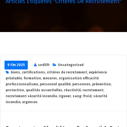
Articles Étiquetés "critères De Recrutement"
9 Fév 2025
sndllfr
Uncategorized
biens
,
certifications
,
critères de recrutement
,
expérience
préalable
,
formation
,
mesures
,
organisation efficacité
professionnalisme
,
personnel qualifié
,
personnes
,
prévention
,
protection
,
qualités essentielles
,
réactivité
,
recrutement
,
recrutement sécurité incendie
,
rigueur
,
sang-froid
,
sécurité
incendie
,
urgences