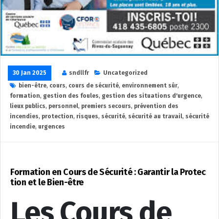
30 Jan 2025
sndllfr
Uncategorized
bien-être
,
cours
,
cours de sécurité
,
environnement sûr
,
formation
,
gestion des foules
,
gestion des situations d'urgence
,
lieux publics
,
personnel
,
premiers secours
,
prévention des
incendies
,
protection
,
risques
,
sécurité
,
sécurité au travail
,
sécurité
incendie
,
urgences
Formation en Cours de Sécurité : Garantir la Protec
tion et le Bien-être
Les Cours de