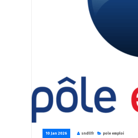
10 Jan 2026
sndllfr
pole emploi