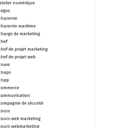
atelier numérique
cegos
charente
charente maritime
charge de marketing
chef
chef de projet marketing
chef de projet web
cnam
cnaps
cnpp
commerce
communication
compagnie de sécurité
cours
cours web marketing
cours webmarketing