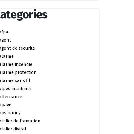
ategories
afpa
agent
agent de securite
alarme
alarme incendie
alarme protection
alarme sans fil
alpes maritimes
alternance
apave
aps nancy
atelier de formation
atelier digital