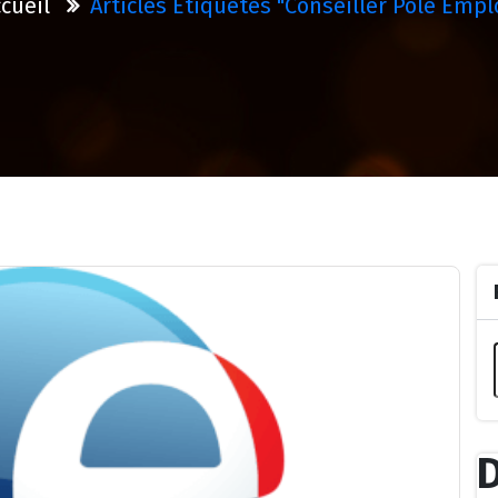
cueil
Articles Étiquetés "conseiller Pôle Empl
D