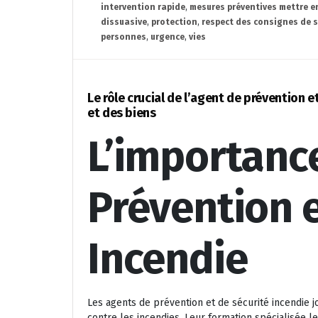
intervention rapide
,
mesures préventives mettre e
dissuasive
,
protection
,
respect des consignes de s
personnes
,
urgence
,
vies
Le rôle crucial de l’agent de prévention e
et des biens
L’importance
Prévention e
Incendie
Les agents de prévention et de sécurité incendie j
contre les incendies. Leur formation spécialisée l