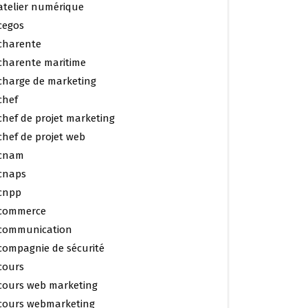
atelier numérique
cegos
charente
charente maritime
charge de marketing
chef
chef de projet marketing
chef de projet web
cnam
cnaps
cnpp
commerce
communication
compagnie de sécurité
cours
cours web marketing
cours webmarketing