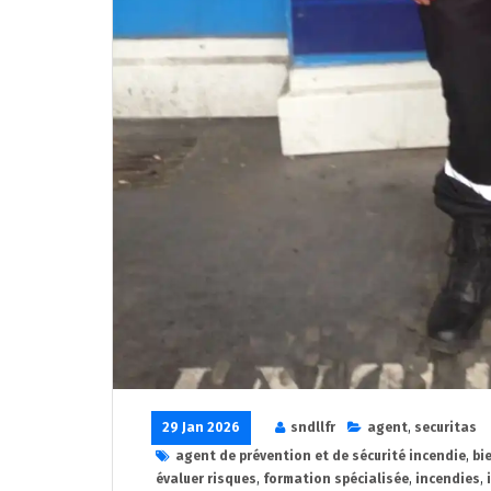
29 Jan 2026
sndllfr
agent
,
securitas
agent de prévention et de sécurité incendie
,
bi
évaluer risques
,
formation spécialisée
,
incendies
,