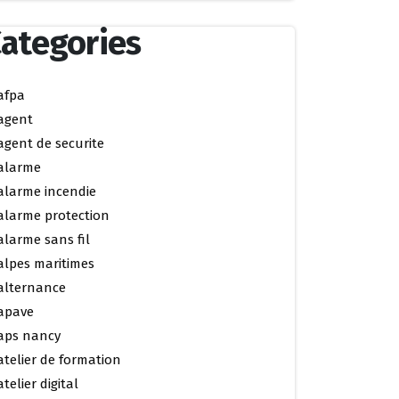
ategories
afpa
agent
agent de securite
alarme
alarme incendie
alarme protection
alarme sans fil
alpes maritimes
alternance
apave
aps nancy
atelier de formation
atelier digital