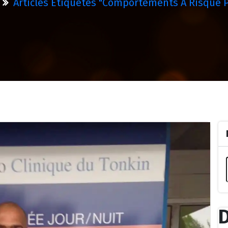
Articles Étiquetés "comportements À Risque P
D