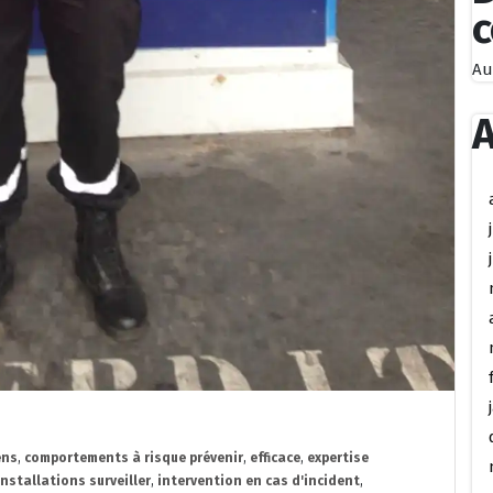
Au
A
ens
,
comportements à risque prévenir
,
efficace
,
expertise
installations surveiller
,
intervention en cas d'incident
,