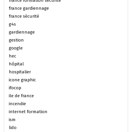
france formation sécurité
france gardiennage
france sécurité
g4s
gardiennage
gestion
google
hec
hôpital
hospitalier
icone graphic
ifocop
ile de france
incendie
internet formation
ism
lido