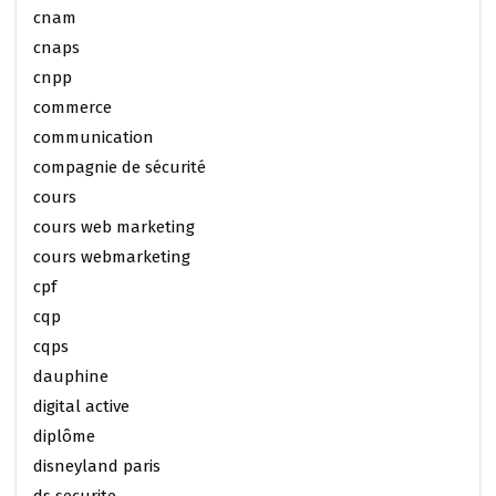
cnam
cnaps
cnpp
commerce
communication
compagnie de sécurité
cours
cours web marketing
cours webmarketing
cpf
cqp
cqps
dauphine
digital active
diplôme
disneyland paris
ds securite