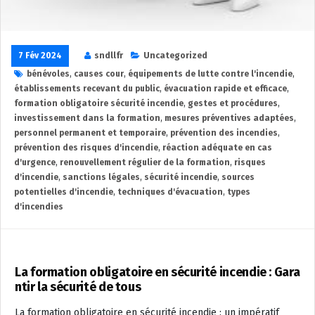
7 Fév 2024
sndllfr
Uncategorized
bénévoles
,
causes cour
,
équipements de lutte contre l'incendie
,
établissements recevant du public
,
évacuation rapide et efficace
,
formation obligatoire sécurité incendie
,
gestes et procédures
,
investissement dans la formation
,
mesures préventives adaptées
,
personnel permanent et temporaire
,
prévention des incendies
,
prévention des risques d'incendie
,
réaction adéquate en cas
d'urgence
,
renouvellement régulier de la formation
,
risques
d'incendie
,
sanctions légales
,
sécurité incendie
,
sources
potentielles d'incendie
,
techniques d'évacuation
,
types
d'incendies
La formation obligatoire en sécurité incendie : Gara
ntir la sécurité de tous
La formation obligatoire en sécurité incendie : un impératif