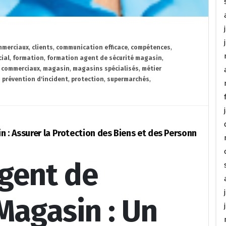
mmerciaux
,
clients
,
communication efficace
,
compétences
,
ial
,
formation
,
formation agent de sécurité magasin
,
 commerciaux
,
magasin
,
magasins spécialisés
,
métier
,
prévention d'incident
,
protection
,
supermarchés
,
 : Assurer la Protection des Biens et des Personn
gent de
Magasin : Un