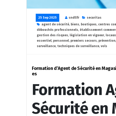
25 Sep 2025
sndllfr
securitas
agent de sécurité
,
biens
,
boutiques
,
centres co
débouchés professionnels
,
établissement commerc
gestion des risques
,
législation en vigueur
,
locaux
essentiel
,
personnel
,
premiers secours
,
prévention
surveillance
,
techniques de surveillance
,
vols
Formation d’Agent de Sécurité en Magasin
es
Formation A
Sécurité en 