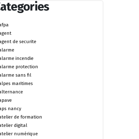
ategories
afpa
agent
agent de securite
alarme
alarme incendie
alarme protection
alarme sans fil
alpes maritimes
alternance
apave
aps nancy
atelier de formation
atelier digital
atelier numérique