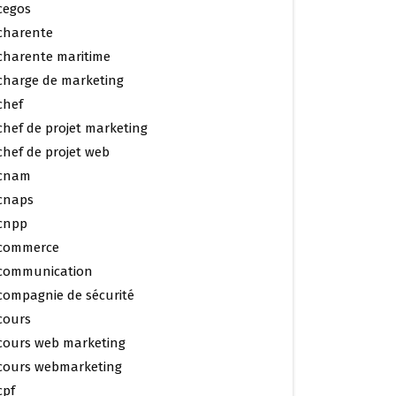
cegos
charente
charente maritime
charge de marketing
chef
chef de projet marketing
chef de projet web
cnam
cnaps
cnpp
commerce
communication
compagnie de sécurité
cours
cours web marketing
cours webmarketing
cpf