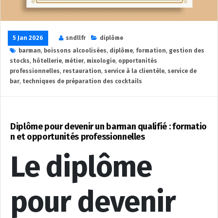
5 Jan 2026
sndllfr
diplôme
barman
,
boissons alcoolisées
,
diplôme
,
formation
,
gestion des
stocks
,
hôtellerie
,
métier
,
mixologie
,
opportunités
professionnelles
,
restauration
,
service à la clientèle
,
service de
bar
,
techniques de préparation des cocktails
Diplôme pour devenir un barman qualifié : formatio
n et opportunités professionnelles
Le diplôme
pour devenir