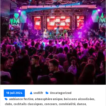
18 Juil 2024
sndllfr
Uncategorized
ambiance festive
,
atmosphère unique
,
boissons alcoolisées
,
clubs
,
cocktails classiques
,
concours
,
convivialité
,
danse
,