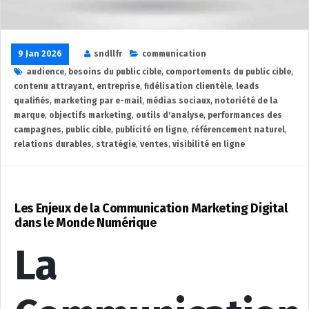
9 Jan 2026
sndllfr
communication
audience
,
besoins du public cible
,
comportements du public cible
,
contenu attrayant
,
entreprise
,
fidélisation clientèle
,
leads
qualifiés
,
marketing par e-mail
,
médias sociaux
,
notoriété de la
marque
,
objectifs marketing
,
outils d'analyse
,
performances des
campagnes
,
public cible
,
publicité en ligne
,
référencement naturel
,
relations durables
,
stratégie
,
ventes
,
visibilité en ligne
Les Enjeux de la Communication Marketing Digital
dans le Monde Numérique
La