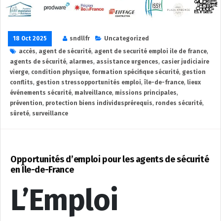
18 Oct 2025
sndllfr
Uncategorized
accès
,
agent de sécurité
,
agent de securité emploi ile de france
,
agents de sécurité
,
alarmes
,
assistance urgences
,
casier judiciaire
vierge
,
condition physique
,
formation spécifique sécurité
,
gestion
conflits
,
gestion stressopportunités emploi
,
île-de-france
,
lieux
événements sécurité
,
malveillance
,
missions principales
,
prévention
,
protection biens individusprérequis
,
rondes sécurité
,
sûreté
,
surveillance
Opportunités d’emploi pour les agents de sécurité
en Île-de-France
L’Emploi