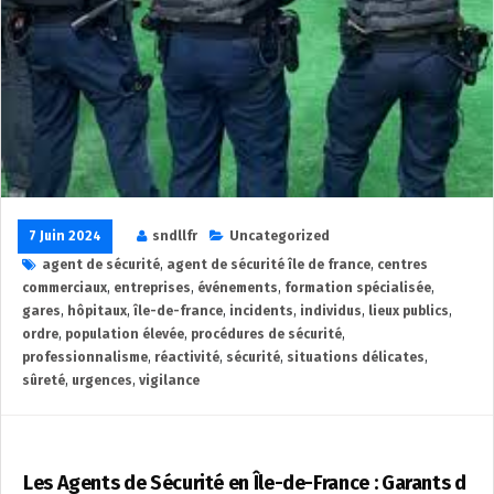
7 Juin 2024
sndllfr
Uncategorized
agent de sécurité
,
agent de sécurité île de france
,
centres
commerciaux
,
entreprises
,
événements
,
formation spécialisée
,
gares
,
hôpitaux
,
île-de-france
,
incidents
,
individus
,
lieux publics
,
ordre
,
population élevée
,
procédures de sécurité
,
professionnalisme
,
réactivité
,
sécurité
,
situations délicates
,
sûreté
,
urgences
,
vigilance
Les Agents de Sécurité en Île-de-France : Garants d