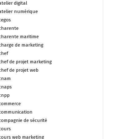
atelier digital
atelier numérique
cegos
charente
charente maritime
charge de marketing
chef
chef de projet marketing
chef de projet web
cnam
cnaps
cnpp
commerce
communication
compagnie de sécurité
cours
cours web marketing