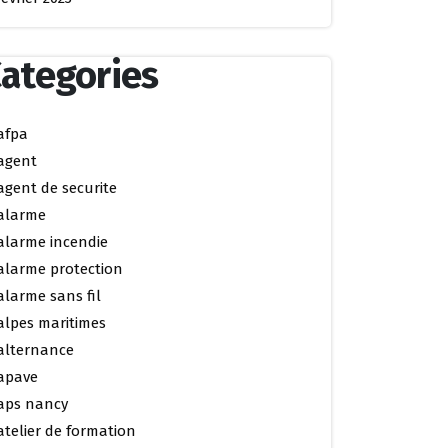
ategories
afpa
agent
agent de securite
alarme
alarme incendie
alarme protection
alarme sans fil
alpes maritimes
alternance
apave
aps nancy
atelier de formation