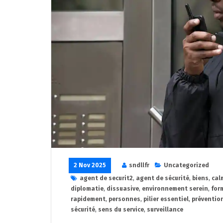
2 Nov 2025
sndllfr
Uncategorized
agent de securit2
,
agent de sécurité
,
biens
,
cal
diplomatie
,
dissuasive
,
environnement serein
,
for
rapidement
,
personnes
,
pilier essentiel
,
préventio
sécurité
,
sens du service
,
surveillance