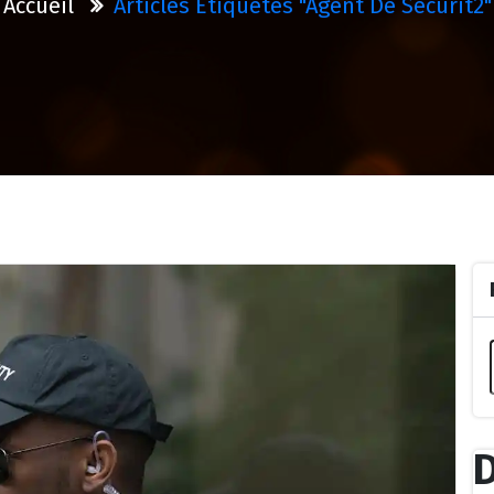
Accueil
Articles Étiquetés "agent De Securit2"
D