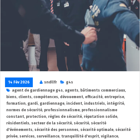
14 Fév 2026
sndllfr
g4s
agent de gardiennage g4s
,
agents
,
bâtiments commerciaux
,
biens
,
clients
,
compétences
,
dévouement
,
efficacité
,
entreprise
,
formation
,
gardi
,
gardiennage
,
incident
,
industriels
,
intégrité
,
normes de sécurité
,
professionnalisme
,
professionnalisme
constant
,
protection
,
règles de sécurité
,
réputation solide
,
résidentiels
,
secteur de la sécurité
,
sécurité
,
sécurité
d'événements
,
sécurité des personnes
,
sécurité optimale
,
sécurité
privée
,
services
,
surveillance
,
tranquillité d'esprit
,
vigilance
,