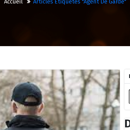
Accueil
Articles Étiquetés "agent De Garde"
D