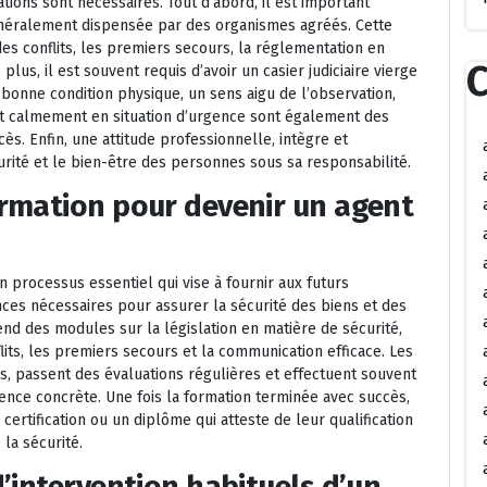
tions sont nécessaires. Tout d’abord, il est important
généralement dispensée par des organismes agréés. Cette
es conflits, les premiers secours, la réglementation en
C
plus, il est souvent requis d’avoir un casier judiciaire vierge
bonne condition physique, un sens aigu de l’observation,
et calmement en situation d’urgence sont également des
ès. Enfin, une attitude professionnelle, intègre et
rité et le bien-être des personnes sous sa responsabilité.
rmation pour devenir un agent
 processus essentiel qui vise à fournir aux futurs
ces nécessaires pour assurer la sécurité des biens et des
d des modules sur la législation en matière de sécurité,
lits, les premiers secours et la communication efficace. Les
s, passent des évaluations régulières et effectuent souvent
ence concrète. Une fois la formation terminée avec succès,
rtification ou un diplôme qui atteste de leur qualification
la sécurité.
’intervention habituels d’un