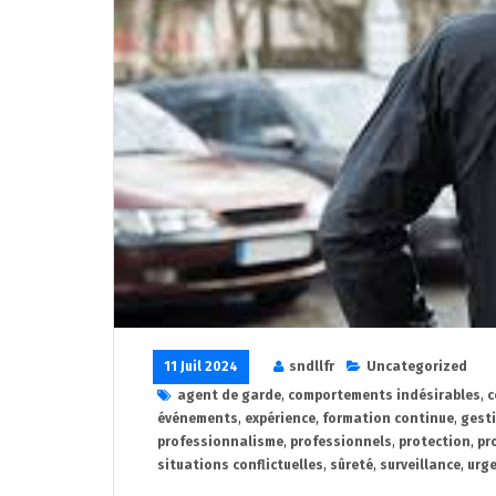
11 Juil 2024
sndllfr
Uncategorized
agent de garde
,
comportements indésirables
,
c
événements
,
expérience
,
formation continue
,
gesti
professionnalisme
,
professionnels
,
protection
,
pr
situations conflictuelles
,
sûreté
,
surveillance
,
urg