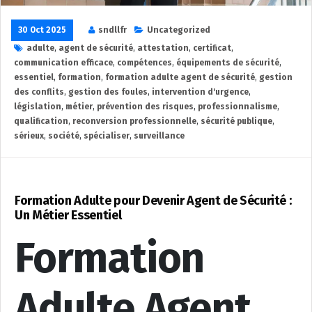
30 Oct 2025
sndllfr
Uncategorized
adulte
,
agent de sécurité
,
attestation
,
certificat
,
communication efficace
,
compétences
,
équipements de sécurité
,
essentiel
,
formation
,
formation adulte agent de sécurité
,
gestion
des conflits
,
gestion des foules
,
intervention d'urgence
,
législation
,
métier
,
prévention des risques
,
professionnalisme
,
qualification
,
reconversion professionnelle
,
sécurité publique
,
sérieux
,
société
,
spécialiser
,
surveillance
Formation Adulte pour Devenir Agent de Sécurité :
Un Métier Essentiel
Formation
Adulte Agent