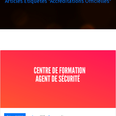
Articles Étiquetés "accréditations Officielles"