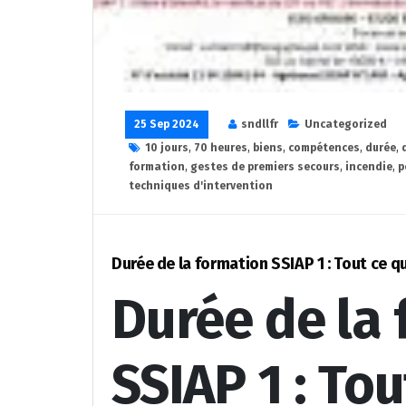
25 Sep 2024
sndllfr
Uncategorized
10 jours
,
70 heures
,
biens
,
compétences
,
durée
,
formation
,
gestes de premiers secours
,
incendie
,
p
techniques d'intervention
Durée de la formation SSIAP 1 : Tout ce q
Durée de la
SSIAP 1 : To