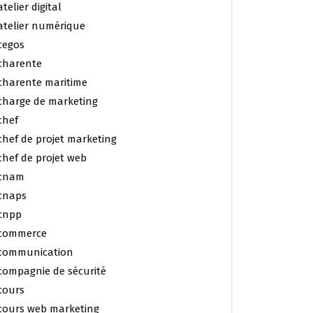
atelier digital
atelier numérique
cegos
charente
charente maritime
charge de marketing
chef
chef de projet marketing
chef de projet web
cnam
cnaps
cnpp
commerce
communication
compagnie de sécurité
cours
cours web marketing