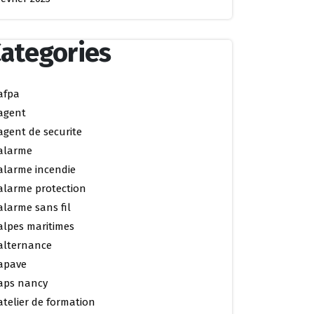
ategories
afpa
agent
agent de securite
alarme
alarme incendie
alarme protection
alarme sans fil
alpes maritimes
alternance
apave
aps nancy
atelier de formation