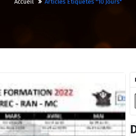
Accueil
Articles Étiquetés "10 Jours"
D