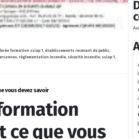
D
Au
A
durée formation ssiap 1
,
établissements recevant du public
,
ersonnes
,
réglementation incendie
,
sécurité incendie
,
ssiap 1
,
ue vous devez savoir
 formation
ut ce que vous