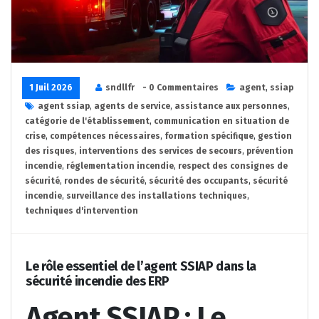
1 Juil 2026
sndllfr
- 0 Commentaires
agent
,
ssiap
agent ssiap
,
agents de service
,
assistance aux personnes
,
catégorie de l'établissement
,
communication en situation de
crise
,
compétences nécessaires
,
formation spécifique
,
gestion
des risques
,
interventions des services de secours
,
prévention
incendie
,
réglementation incendie
,
respect des consignes de
sécurité
,
rondes de sécurité
,
sécurité des occupants
,
sécurité
incendie
,
surveillance des installations techniques
,
techniques d'intervention
Le rôle essentiel de l’agent SSIAP dans la
sécurité incendie des ERP
Agent SSIAP : Le